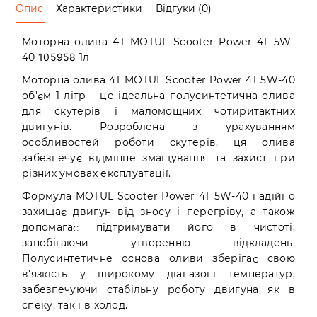
Пн-
Опис
Характеристики
Відгуки (0)
Пт
09:00
Моторна олива 4T MOTUL Scooter Power 4T 5W-
-
40
105958
1л
19:00
Сб
Моторна олива 4T MOTUL Scooter Power 4T 5W-40
10:00
об'єм 1 літр – це ідеальна полусинтетична олива
-
для скутерів і маломощних чотиритактних
19:00
двигунів. Розроблена з урахуванням
Нд
особливостей роботи скутерів, ця олива
-
забезпечує відмінне змащування та захист при
вихідний
різних умовах експлуатації.
Формула MOTUL Scooter Power 4T 5W-40 надійно
захищає двигун від зносу і перегріву, а також
допомагає підтримувати його в чистоті,
запобігаючи утворенню відкладень.
Полусинтетичне основа оливи зберігає свою
в’язкість у широкому діапазоні температур,
забезпечуючи стабільну роботу двигуна як в
спеку, так і в холод.