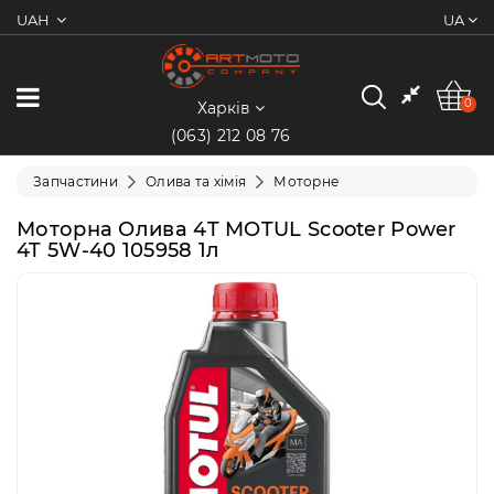
UAH
UA
0
Категорії
0
Харків
(063) 212 08 76
Мотоцикли
Запчастини
Олива та хімія
Моторне
Квадроцикли
Моторна Олива 4T MOTUL Scooter Power
4T 5W-40 105958 1л
Скутери/
Мопеди
Електротранспорт
Екіпіювання
Запчастини