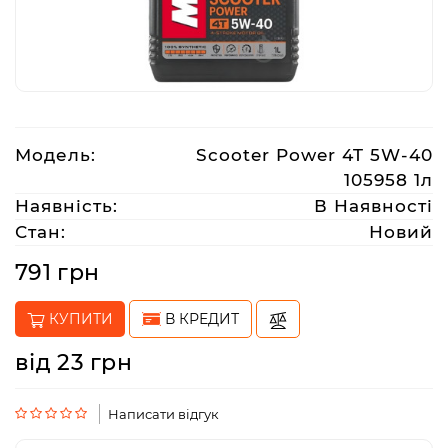
Аксесуари
Акції
Модель:
Scooter Power 4T 5W-40
Харків
105958 1л
Наявність:
В Наявності
Стан:
Новий
(063)
212
791 грн
08
76
КУПИТИ
В КРЕДИТ
від 23 грн
artmoto.info@gmail.com
Режим
Написати відгук
роботи: