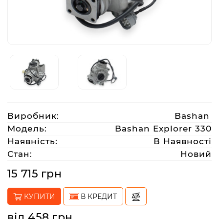
Аксесуари
Акції
Харків
Виробник:
Bashan
(063)
212
Модель:
Bashan Explorer 330
08
Наявність:
В Наявності
76
Стан:
Новий
15 715 грн
artmoto.info@gmail.com
КУПИТИ
В КРЕДИТ
Режим
роботи:
від 458 грн