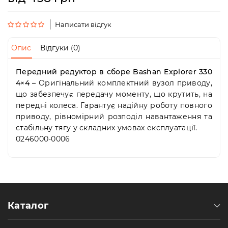
Пн-
Пт
09:00
Написати відгук
-
19:00
Опис
Відгуки (0)
Сб
10:00
Передний редуктор в сборе Bashan Explorer 330
-
4×4 –
Оригінальний комплектний вузол приводу,
19:00
Нд
що забезпечує передачу моменту, що крутить, на
-
передні колеса. Гарантує надійну роботу повного
вихідний
приводу, рівномірний розподіл навантаження та
стабільну тягу у складних умовах експлуатації.
0246000-0006
Каталог