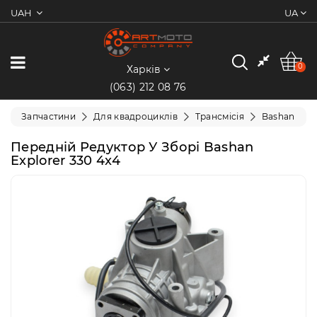
UAH
UA
0
Категорії
0
Харків
(063) 212 08 76
Мотоцикли
Запчастини
Для квадроциклів
Трансмісія
Bashan
Квадроцикли
Передній Редуктор У Зборі Bashan
Explorer 330 4x4
Скутери/
Мопеди
Електротранспорт
Екіпіювання
Запчастини