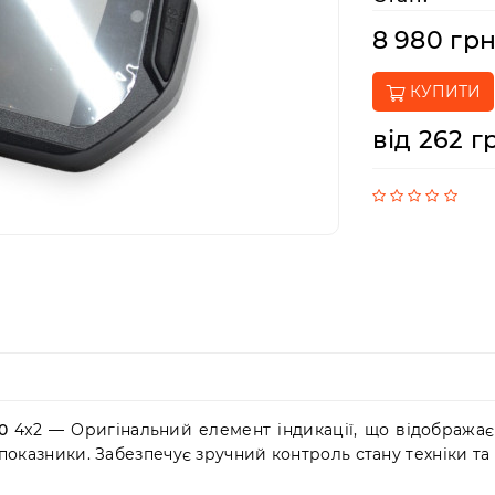
8 980 гр
КУПИТИ
від 262 г
0
4x2 — Оригінальний елемент індикації, що відобража
і показники. Забезпечує зручний контроль стану техніки т