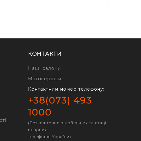
КОНТАКТИ
Наші салони
Мотосервіси
Контактний номер телефону:
+38(073) 493
1000
сті
(Безкоштовно з мобільних та стаці
онарних
телефонів України)