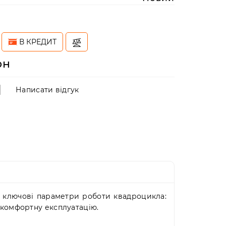
н
В КРЕДИТ
рн
Написати відгук
є ключові параметри роботи квадроцикла:
а комфортну експлуатацію.