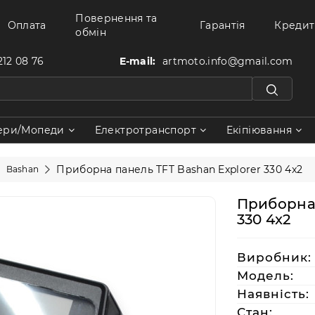
Повернення та
Оплата
Гарантія
Кредит
обмін
212 08 76
E-mail:
artmoto.info@gmail.com
ери/Мопеди
Електротранспорт
Екіпіювання
Приборна панель TFT Bashan Explorer 330 4x2
Bashan
Приборна 
330 4x2
Виробник:
Модель:
Наявність:
Стан: