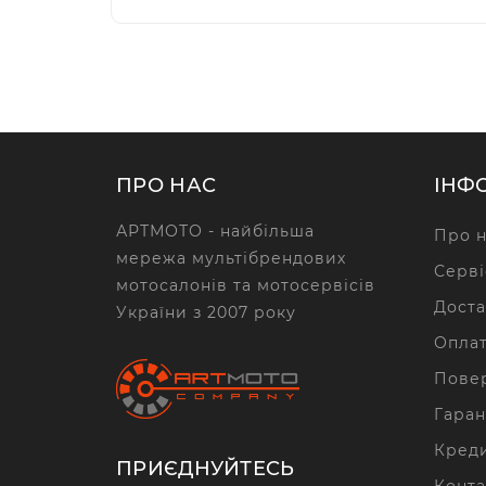
ПРО НАС
ІНФ
АРТМОТО - найбільша
Про н
мережа мультібрендових
Серві
мотосалонів та мотосервісів
Доста
України з 2007 року
Опла
Повер
Гаран
Кред
ПРИЄДНУЙТЕСЬ