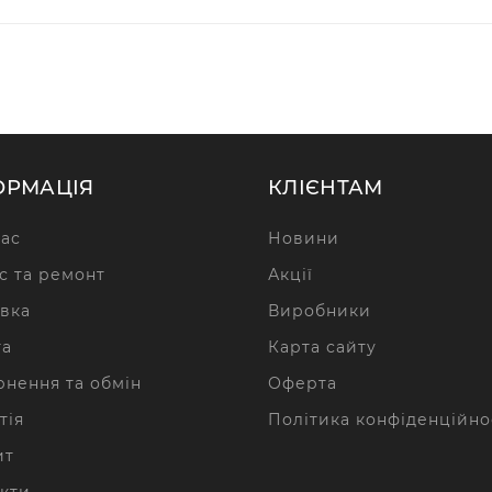
ОРМАЦІЯ
КЛІЄНТАМ
ас
Новини
с та ремонт
Акції
вка
Виробники
та
Карта сайту
нення та обмін
Оферта
тія
Політика конфіденційно
ит