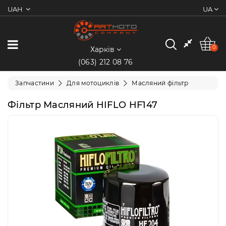
UAH
UA
0
Категорії
0
Харків
(063) 212 08 76
Мотоцикли
Запчастини
Для мотоциклів
Масляний фільтр
Квадроцикли
Фільтр Масляний HIFLO HF147
Скутери/
Мопеди
Електротранспорт
Екіпіювання
Запчастини