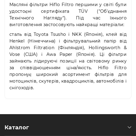
Пн-
Масляні фільтри Hiflo Filtro першими у світі були
Пт
удостоєні сертифіката TÜV ("Об'єднання
09:00
Технічного Нагляду"). Під час їхнього
-
виготовлення застосовують найкращі матеріали:
19:00
Сб
сталь від Toyota Tsusho і NKK (Японія), клей від
10:00
Henkel (Німеччина) і фільтрувальний папір від
-
Ahlstrom Filtration (Фінляндія), Hollingsworth &
19:00
Vose (США) і Awa Paper (Японія). Ці фільтри
Нд
займають лідируючі позиції на світовому ринку
-
за співвідношенням ціна/якість. Hiflo Filtro
вихідний
пропонує широкий асортимент фільтрів для
мотоциклів, скутерів, квадроциклів, автомобілів і
снігоходів.
Каталог