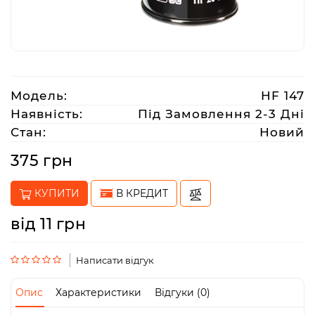
Аксесуари
Акції
Модель:
HF 147
Наявність:
Під Замовлення 2-3 Дні
Харків
Стан:
Новий
375 грн
(063)
212
КУПИТИ
В КРЕДИТ
08
76
від 11 грн
artmoto.info@gmail.com
Написати відгук
Режим
Опис
Характеристики
Відгуки (0)
роботи: