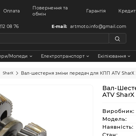
Повернення та
Оплата
Гарантія
Кредит
обмін
212 08 76
E-mail:
artmoto.info@gmail.com
ери/Мопеди
Електротранспорт
Екіпіювання
Вал-шестерня зміни передач для КПП ATV SharX
SharX
Вал-Шест
ATV SharX
Виробник:
Модель:
Наявність:
Стан: