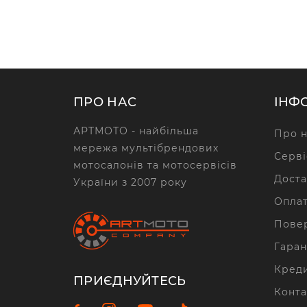
ПРО НАС
ІНФ
АРТМОТО - найбільша
Про н
мережа мультібрендових
Серві
мотосалонів та мотосервісів
Доста
України з 2007 року
Опла
Повер
Гаран
Кред
ПРИЄДНУЙТЕСЬ
Конта