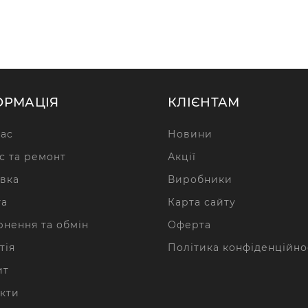
ОРМАЦІЯ
КЛІЄНТАМ
ас
Новини
с та ремонт
Акції
вка
Виробники
та
Карта сайту
нення та обмін
Оферта
тія
Політика конфіденційно
ит
кти