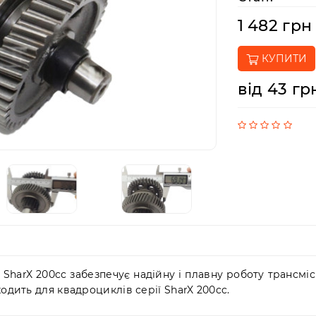
1 482 грн
КУПИТИ
від 43 гр
harX 200cc забезпечує надійну і плавну роботу трансмісії
одить для квадроциклів серії SharX 200cc.