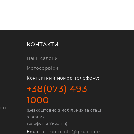
КОНТАКТИ
Наші салони
Мотосервіси
Контактний номер телефону:
+38(073) 493
1000
сті
(Безкоштовно з мобільних та стаці
онарних
телефонів України)
Email
artmoto.info@gmail.com