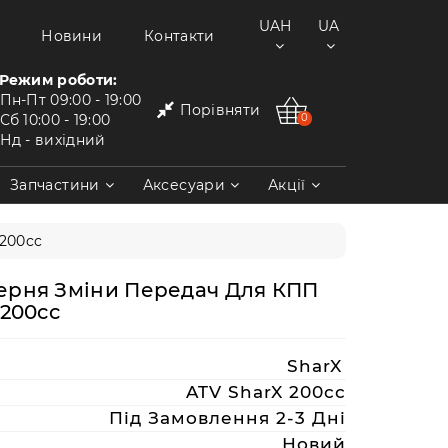
UAH
UA
Новини
Контакти
Режим роботи:
Пн-Пт
09:00 - 19:00
Порівняти
Сб
10:00 - 19:00
0
Нд
- вихідний
Запчастини
Аксесуари
Акції
 200cc
ерня Зміни Передач Для КПП
 200cc
SharX
ATV SharX 200сс
Під Замовлення 2-3 Дні
Новий