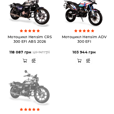
Аксесуари
Акції
Мотоцикл Hensim CRS
Мотоцикл Hensim ADV
300 EFI ABS 2026
300 EFI
Харків
118 087 грн
103 944 грн
127 741 грн
(063)
212
08
76
artmoto.info@gmail.com
Режим
роботи: