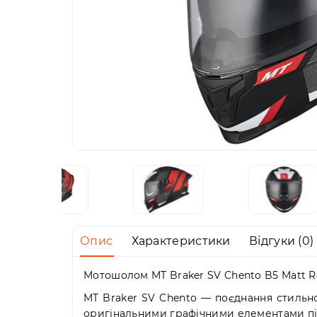
Опис
Характеристики
Відгуки (0)
Мотошолом MT Braker SV Chento B5 Matt R
MT Braker SV Chento — поєднання стильно
оригінальними графічними елементами пі