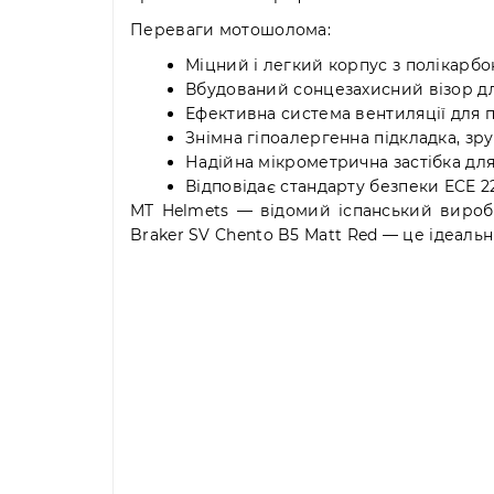
Переваги мотошолома:
Міцний і легкий корпус з полікарб
Вбудований сонцезахисний візор дл
Ефективна система вентиляції для 
Знімна гіпоалергенна підкладка, зру
Надійна мікрометрична застібка дл
Відповідає стандарту безпеки ECE 2
MT Helmets — відомий іспанський виробн
Braker SV Chento B5 Matt Red — це ідеальн