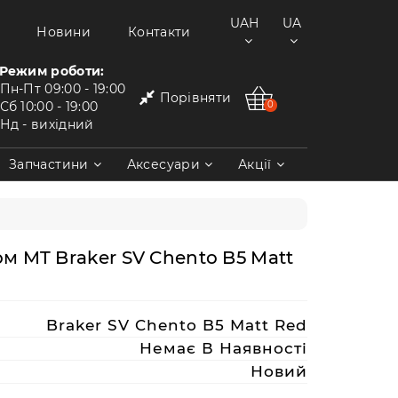
UAH
UA
Новини
Контакти
Режим роботи:
Пн-Пт
09:00 - 19:00
Порівняти
Сб
10:00 - 19:00
0
Нд
- вихідний
Запчастини
Аксесуари
Акції
 MT Braker SV Chento B5 Matt
Braker SV Chento B5 Matt Red
Немає В Наявності
Новий