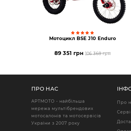
Мотоцикл BSE J10 Enduro
89 351 грн
106 368 грн
ПРО НАС
ІНФ
АРТМОТО - найбільша
Про н
мережа мультібрендових
Серві
мотосалонів та мотосервісів
Доста
України з 2007 року