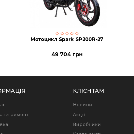
Мотоцикл Spark SP200R-27
49 704 грн
ОРМАЦІЯ
КЛІЄНТАМ
ас
Новини
с та ремонт
Акції
вка
Виробники