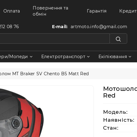
Повернення та
Оплата
Гарантія
Кредит
обмін
212 08 76
E-mail:
artmoto.info@gmail.com
ери/Мопеди
Електротранспорт
Екіпіювання
лом MT Braker SV Chento B5 Matt Red
Мотошолом
Red
Модель:
Наявність:
Стан: