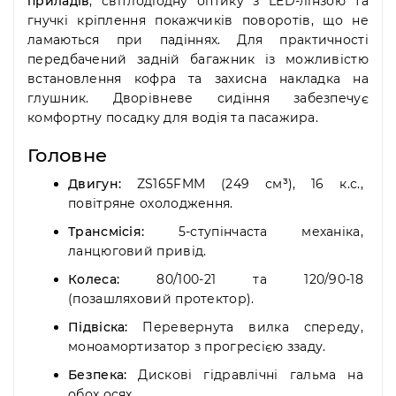
приладів
, світлодіодну оптику з LED-лінзою та
гнучкі кріплення покажчиків поворотів, що не
ламаються при падіннях. Для практичності
передбачений задній багажник із можливістю
встановлення кофра та захисна накладка на
глушник. Дворівневе сидіння забезпечує
комфортну посадку для водія та пасажира.
Головне
Двигун:
ZS165FMM (249 см³), 16 к.с.,
повітряне охолодження.
Трансмісія:
5-ступінчаста механіка,
ланцюговий привід.
Колеса:
80/100-21 та 120/90-18
(позашляховий протектор).
Підвіска:
Перевернута вилка спереду,
моноамортизатор з прогресією ззаду.
Безпека:
Дискові гідравлічні гальма на
обох осях.