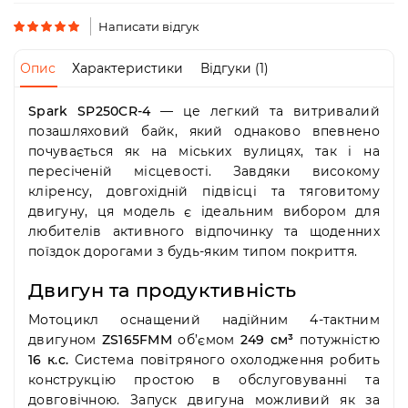
Пн-
Пт
Написати відгук
09:00
-
Опис
Характеристики
Відгуки (1)
19:00
Сб
Spark SP250CR-4
— це легкий та витривалий
10:00
-
позашляховий байк, який однаково впевнено
19:00
почувається як на міських вулицях, так і на
Нд
пересіченій місцевості. Завдяки високому
-
кліренсу, довгохідній підвісці та тяговитому
вихідний
двигуну, ця модель є ідеальним вибором для
любителів активного відпочинку та щоденних
поїздок дорогами з будь-яким типом покриття.
Двигун та продуктивність
Мотоцикл оснащений надійним 4-тактним
двигуном
ZS165FMM
об’ємом
249 см³
потужністю
16 к.с.
Система повітряного охолодження робить
конструкцію простою в обслуговуванні та
довговічною. Запуск двигуна можливий як за