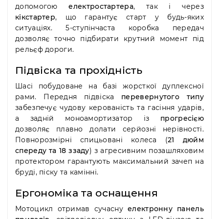
допомогою
електростартера
, так і через
кікстартер
, що гарантує старт у будь-яких
ситуаціях. 5-ступінчаста коробка передач
дозволяє точно підбирати крутний момент під
рельєф дороги.
Підвіска та прохідність
Шасі побудоване на базі жорсткої дуплексної
рами. Передня підвіска
перевернутого типу
забезпечує чудову керованість та гасіння ударів,
а задній моноамортизатор із
прогресією
дозволяє плавно долати серйозні нерівності.
Повнорозмірні спицьовані колеса (
21 дюйм
спереду та 18 ззаду
) з агресивним позашляховим
протектором гарантують максимальний зачеп на
бруді, піску та камінні.
Ергономіка та оснащення
Мотоцикл отримав сучасну
електронну панель