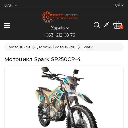
UAH
UA
0
Категорії
0
Харків
(063) 212 08 76
Мотоцикли
Мотоцикли
Дорожні мотоцикли
Spark
Квадроцикли
Мотоцикл Spark SP250CR-4
Скутери/
Мопеди
Електротранспорт
Екіпіювання
Запчастини