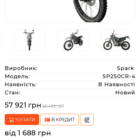
Аксесуари
Акції
Харків
Виробник:
Spark
(063)
Модель:
SP250CR-4
212
Наявність:
В Наявності
08
Стан:
Новий
76
57 921 грн
63 489 грн
artmoto.info@gmail.com
КУПИТИ
В КРЕДИТ
Режим
від 1 688 грн
роботи: