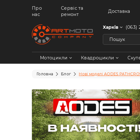
Про
Сервіс та
Доставка
нас
ремонт
Харків
(063) 
Мотоцикли
Квадроцикли
Скут
Головна
Блог
Нові моделі AODES PATHCRO