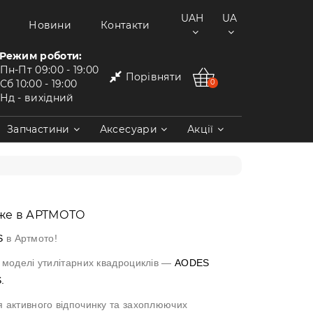
UAH
UA
Новини
Контакти
Режим роботи:
Пн-Пт
09:00 - 19:00
Порівняти
Сб
10:00 - 19:00
0
Нд
- вихідний
Запчастини
Аксесуари
Акції
вже в АРТМОТО
S
в Артмото!
і моделі утилітарних квадроциклів —
AODES
S
.
я активного відпочинку та захоплюючих