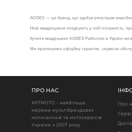
AODES — це бренд, що здобув репутацію виробник
Нові квадроцикли поєднують у собі потужність, прак
Купити квадроцикл AODES Pathcross в Україні мож
Ми пропонуємо офіційну гарантію, сервісне обслу
ПРО НАС
ІНФ
АРТМОТО - найбільша
Про н
мережа мультібрендових
Серві
мотосалонів та мотосервісів
Доста
України з 2007 року