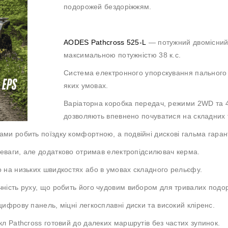
подорожей бездоріжжям.
AODES Pathcross 525-L
— потужний двомісний 
максимальною потужністю 38 к.с.
Система електронного упорскування пального (
яких умовах.
Варіаторна коробка передач, режими 2WD та 
дозволяють впевнено почуватися на складних 
ми робить поїздку комфортною, а подвійні дискові гальма гаран
ереваги, але додатково отримав електропідсилювач керма.
 на низьких швидкостях або в умовах складного рельєфу.
чність руху, що робить його чудовим вибором для тривалих подо
ифрову панель, міцні легкосплавні диски та високий кліренс.
л Pathcross готовий до далеких маршрутів без частих зупинок.