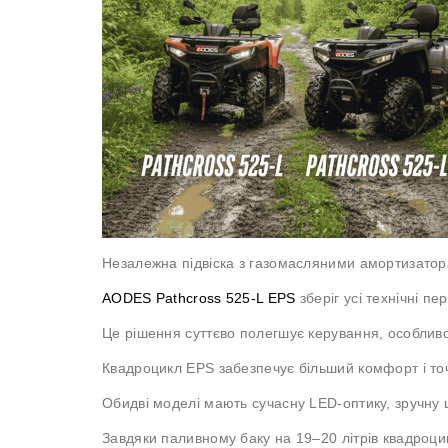
Незалежна підвіска з газомасляними амортизатора
AODES Pathcross 525-L EPS
зберіг усі технічні п
Це рішення суттєво полегшує керування, особливо
Квадроцикл EPS забезпечує більший комфорт і то
Обидві моделі мають сучасну LED-оптику, зручну ц
Завдяки паливному баку на 19–20 літрів квадроцик