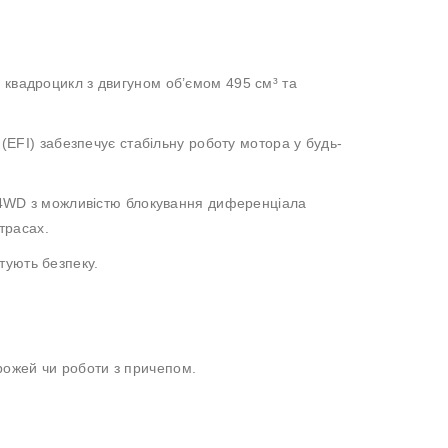
квадроцикл з двигуном об’ємом 495 см³ та
EFI) забезпечує стабільну роботу мотора у будь-
4WD з можливістю блокування диференціала
трасах.
тують безпеку.
рожей чи роботи з причепом.