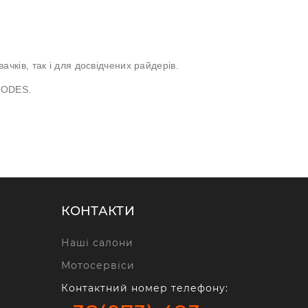
ачків, так і для досвідчених райдерів.
 AODES.
КОНТАКТИ
Наші салони
Мотосервіси
Контактний номер телефону: