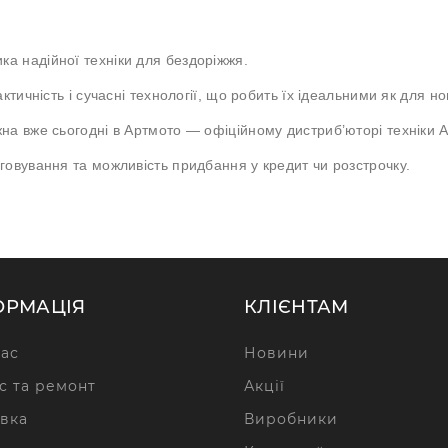
а надійної техніки для бездоріжжя.
тичність і сучасні технології, що робить їх ідеальними як для нов
на вже сьогодні в Артмото — офіційному дистриб’юторі техніки
говування та можливість придбання у кредит чи розстрочку.
ОРМАЦІЯ
КЛІЄНТАМ
ас
Новини
с та ремонт
Акції
вка
Виробники