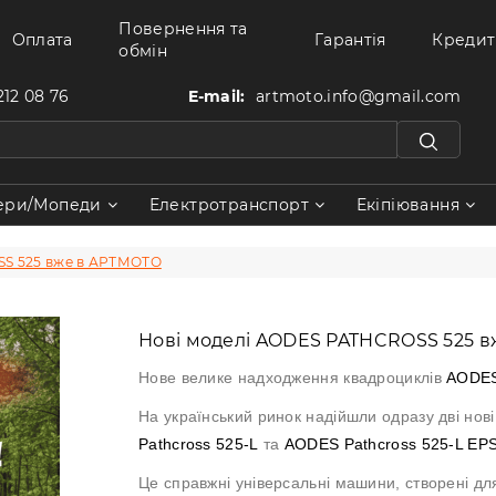
Повернення та
Оплата
Гарантія
Кредит
обмін
212 08 76
E-mail:
artmoto.info@gmail.com
ери/Мопеди
Електротранспорт
Екіпіювання
SS 525 вже в АРТМОТО
Нові моделі AODES PATHCROSS 525 
Нове велике надходження квадроциклів
AODE
На український ринок надійшли одразу дві нов
Pathcross 525-L
та
AODES Pathcross 525-L EP
Це справжні універсальні машини, створені дл