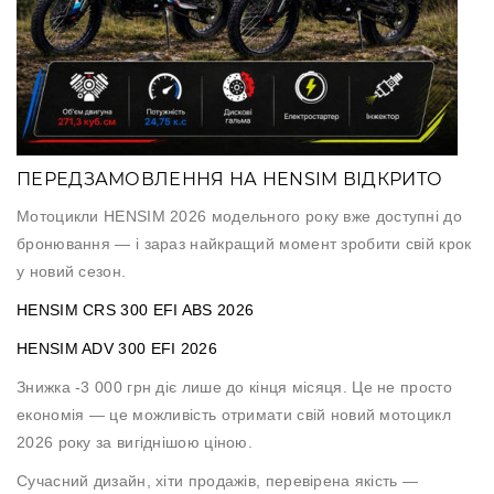
Аксесуари
Акції
ПЕРЕДЗАМОВЛЕННЯ НА HENSIM ВІДКРИТО
Харків
Мотоцикли
HENSIM 2026
модельного року вже доступні до
бронювання — і зараз найкращий момент зробити свій крок
(063)
у новий сезон.
212
08
HENSIM CRS 300 EFI ABS 2026
76
HENSIM ADV 300 EFI 2026
Знижка
-3 000
грн діє лише до кінця місяця. Це не просто
artmoto.info@gmail.com
економія — це можливість отримати свій новий мотоцикл
2026 року за вигіднішою ціною.
Режим
роботи:
Сучасний дизайн, хіти продажів, перевірена якість —