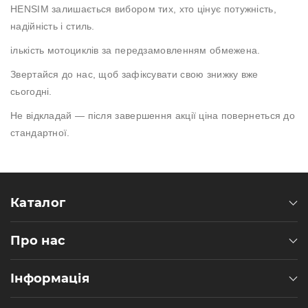
Пн-
HENSIM
залишається вибором тих, хто цінує потужність,
Пт
надійність і стиль.
09:00
-
ількість мотоциклів за передзамовленням обмежена.
19:00
Сб
Звертайся до нас, щоб зафіксувати свою знижку вже
10:00
сьогодні.
-
19:00
Не відкладай — після завершення акції ціна повернеться до
Нд
стандартної.
-
вихідний
Каталог
Про нас
Інформація