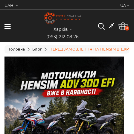
UAH
UA
0
Категорії
0
Харків
(063) 212 08 76
Мотоцикли
Головна
Блог
ПЕРЕДЗАМОВЛЕННЯ НА HENSIM ВІДКРИ
Квадроцикли
Скутери/
Мопеди
Електротранспорт
Екіпіювання
Запчастини