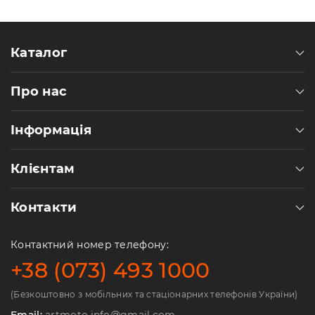
Пн-
Пт
09:00
-
Каталог
19:00
Сб
10:00
Про нас
-
19:00
Інформація
Нд
-
вихідний
Клієнтам
Контакти
Контактний номер телефону:
+38 (073) 493 1000
(Безкоштовно з мобільних та стаціонарних телефонів України)