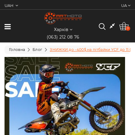
UAH
UA
0
Категорії
0
Харків
(063) 212 08 76
Мотоцикли
Головна
Блог
ЗНИЖКИ до -400$ на пітбайки YCF до 11.01.
Квадроцикли
Скутери/
Мопеди
Електротранспорт
Екіпіювання
Запчастини