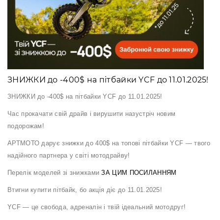
Аксесуари
Акції
ЗНИЖКИ до -400$ на пітбайки YCF до 11.01.2025!
Харків
ЗНИЖКИ до -400$ на пітбайки YCF до 11.01.2025!
Ч
ас прокачати свій драйв і вирушити назустріч новим
(063)
подорожам!
212
08
АРТМОТО
дарує знижки до 400$ на топові пітбайки YCF — твого
76
надійного партнера у світі мотодрайву!
Перелік моделей зі знижками
ЗА ЦИМ ПОСИЛАННЯМ
artmoto.info@gmail.com
Втигни купити
пітбайк, бо а
кція діє до 11.01.2025!
Режим
YCF — це свобода, адреналін і твій ідеальний мотодруг!
роботи: