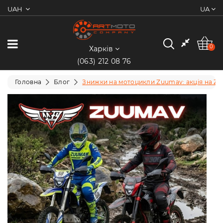
UAH
UA
0
Категорії
0
Харків
(063) 212 08 76
Мотоцикли
Головна
Блог
Знижки на мотоцикли Zuumav: акція на Zu
Квадроцикли
Скутери/
Мопеди
Електротранспорт
Екіпіювання
Запчастини