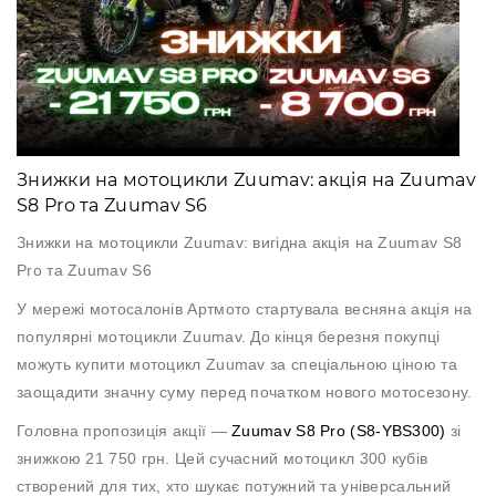
Аксесуари
Акції
Знижки на мотоцикли Zuumav: акція на Zuumav
Харків
S8 Pro та Zuumav S6
Знижки на мотоцикли Zuumav: вигідна акція на Zuumav S8
(063)
Pro та Zuumav S6
212
У мережі мотосалонів Артмото стартувала весняна акція на
08
76
популярні мотоцикли Zuumav. До кінця березня покупці
можуть купити мотоцикл Zuumav за спеціальною ціною та
заощадити значну суму перед початком нового мотосезону.
artmoto.info@gmail.com
Головна пропозиція акції —
Zuumav S8 Pro (S8-YBS300)
зі
Режим
знижкою 21 750 грн
. Цей сучасний мотоцикл 300 кубів
роботи:
створений для тих, хто шукає потужний та універсальний