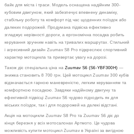
Пн-
байк для міста і траси. Модель оснащена надійним 300-
Пт
кубовим двигуном, який забезпечує впевнену динаміку,
09:00
-
стабільну роботу та комфорт під час щоденних поїздок або
19:00
далеких подорожей. Продумана підвіска ефективно
Сб
згладжує нерівності дороги, а ергономічна посадка робить
10:00
керування зручним навіть на тривалих маршрутах. Стильний
-
19:00
і агресивний дизайн Zuumav S8 Pro підкреслює спортивний
Нд
характер мотоцикла та привертає увагу на дорозі.
-
вихідний
Також діє спеціальна ціна на
Zuumav S6 (S6-YBF300H)
—
знижка становить 8 700 грн
. Цей мотоцикл Zuumav 300 кубів
відзначається гарною маневреністю, легким керуванням та
комфортною посадкою. Завдяки надійному двигуну та
ефективній підвісці Zuumav S6 чудово підходить як для
міських поїздок, так і для подорожей на далекі відстані.
Акція на мотоцикли Zuumav S8 Pro та Zuumav S6 діє до
кінця березня у всіх мотосалонах Артмото. Це чудова
можливість купити мотоцикл Zuumav в Україні за вигідною