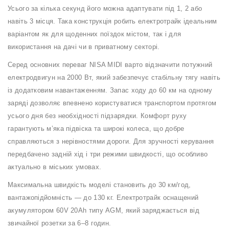
Пн-
Усього за кілька секунд його можна адаптувати під 1, 2 або
Пт
навіть 3 місця. Така конструкція робить електротрайк ідеальним
09:00
-
варіантом як для щоденних поїздок містом, так і для
19:00
використання на дачі чи в приватному секторі.
Сб
10:00
Серед основних переваг NISA MIDI варто відзначити потужний
-
електродвигун на 2000 Вт, який забезпечує стабільну тягу навіть
19:00
із додатковим навантаженням. Запас ходу до 60 км на одному
Нд
заряді дозволяє впевнено користуватися транспортом протягом
-
вихідний
усього дня без необхідності підзарядки. Комфорт руху
гарантують м’яка підвіска та широкі колеса, що добре
справляються з нерівностями дороги. Для зручності керування
передбачено задній хід і три режими швидкості, що особливо
актуально в міських умовах.
Максимальна швидкість моделі становить до 30 км/год,
вантажопідйомність — до 130 кг. Електротрайк оснащений
акумулятором 60V 20Ah типу AGM, який заряджається від
звичайної розетки за 6–8 годин.