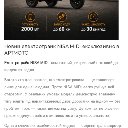
Аксесуари
Акції
Новий електротрайк NISA MIDI ексклюзивно в
Харків
АРТМОТО
Електротрайк NISA MIDI
: компактний, витривалий і готовий до
(063)
щоденних задач
212
Багато хто досі вважає, що електротрицикл — це транспорт
08
76
лише для однієї людини. Проте NISA MIDI легко руйнує цей
стереотип. У реальних умовах модель демонструє впевнену
тягу навіть під навантаженням: двоє дорослих на підйом — без
artmoto.info@gmail.com
проблем, троє — також цілком під силу. Це компактне рішення
приємно дивує своїми можливостями та універсальністю.
Режим
роботи:
Одна з ключових особливостей моделі — сидіння-трансформер.