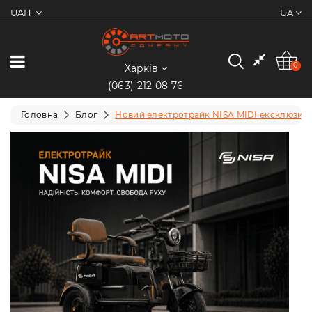
UAH
UA
0
Категорії
0
Харків
(063) 212 08 76
Мотоцикли
Головна
Блог
Новий електротрайк NISA MIDI ексклюзи
Квадроцикли
Скутери/
Мопеди
Електротранспорт
Екіпіювання
Запчастини